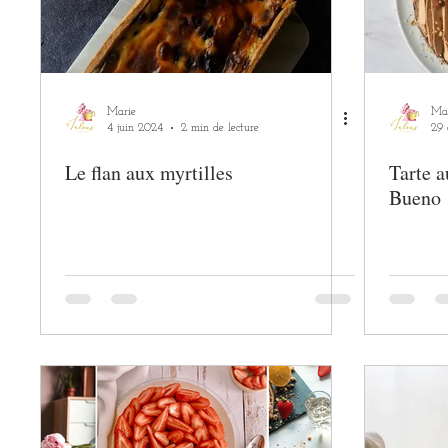
Bullet Journal
Lecture
Déco
Loisirs créatifs
Marie
Ma
4 juin 2024
2 min de lecture
29 
Le flan aux myrtilles
Tarte a
Bueno