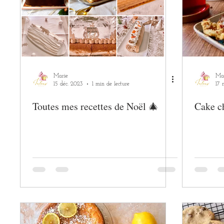
Marie
Ma
15 déc. 2023
1 min de lecture
17 
Toutes mes recettes de Noël 🎄
Cake c