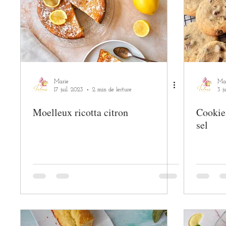
Marie
Ma
17 juil. 2023
2 min de lecture
3 j
Moelleux ricotta citron
Cookies
sel