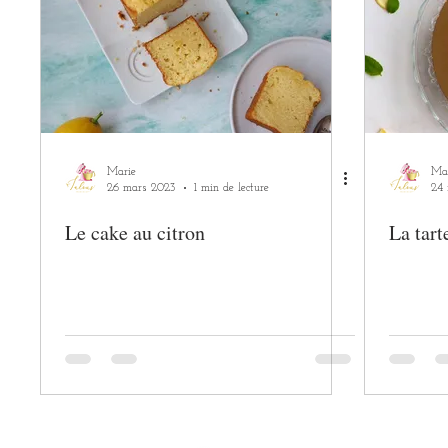
Marie
Ma
26 mars 2023
1 min de lecture
24 
Le cake au citron
La tart