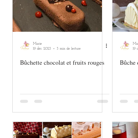
Marie
Ma
19 déc. 2023
3 min de lecture
19 
Bûchette chocolat et fruits rouges
Bûche 