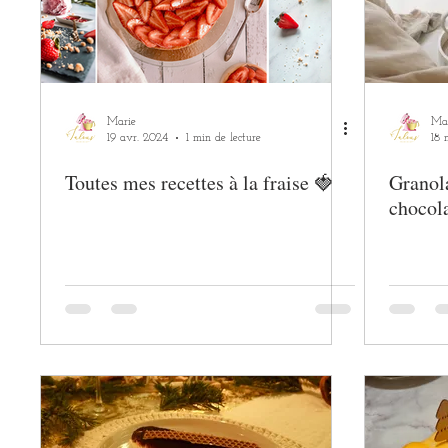
Marie
Ma
19 avr. 2024
1 min de lecture
18 
Toutes mes recettes à la fraise 🍓
Granola
chocola