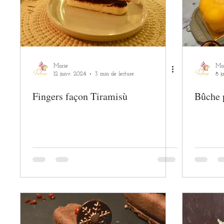
Marie
Ma
12 janv. 2024
3 min de lecture
8 j
Fingers façon Tiramisù
Bûche 